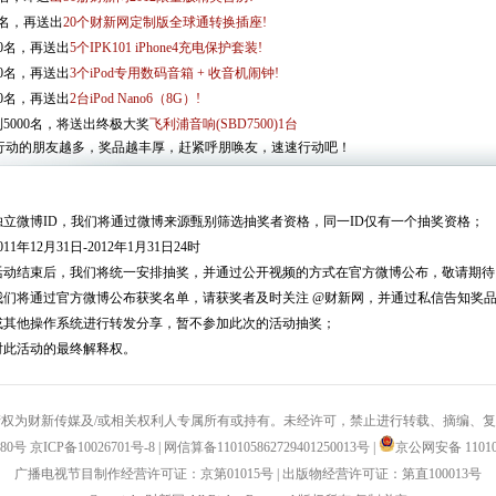
0名，再送出
20个财新网定制版全球通转换插座!
00名，再送出
5个IPK101 iPhone4充电保护套装!
00名，再送出
3个iPod专用数码音箱 + 收音机闹钟!
00名，再送出
2台iPod Nano6（8G）!
5000名，将送出终极大奖
飞利浦音响(SBD7500)1台
行动的朋友越多，奖品越丰厚，赶紧呼朋唤友，速速行动吧！
立微博ID，我们将通过微博来源甄别筛选抽奖者资格，同一ID仅有一个抽奖资格；
1年12月31日-2012年1月31日24时
活动结束后，我们将统一安排抽奖，并通过公开视频的方式在官方微博公布，敬请期待
我们将通过官方微博公布获奖名单，请获奖者及时关注 @财新网，并通过私信告知奖
或其他操作系统进行转发分享，暂不参加此次的活动抽奖；
对此活动的最终解释权。
权为财新传媒及/或相关权利人专属所有或持有。未经许可，禁止进行转载、摘编、
880号
京ICP备10026701号-8
|
网信算备110105862729401250013号
|
京公网安备 110105
广播电视节目制作经营许可证：京第01015号
|
出版物经营许可证：第直100013号