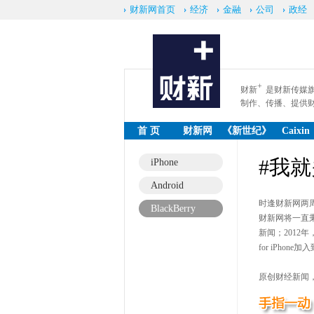
财新网首页
经济
金融
公司
政经
+
财新
是财新传媒
制作、传播、提供
首 页
财新网
《新世纪》
Caixin
周刊
online
#我就
iPhone
Android
时逢财新网两周年
BlackBerry
财新网将一直
新闻；2012年
for iPhone加
原创财经新闻